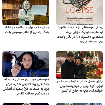
روایتی موسیقایی از حماسه عاشورا؛
پایان یک دوران پرحاشیه در ارشاد؛
ارکستر سمفونیک تهران پوئم
بابک رضایی از دفتر موسیقی رفت
سمفونی «خسوف» را در تالار وحدت
روی صحنه می‌برد
«موسیقی من برای همدلی است نه
پایان فصل فعالیت نیما مسیحا در
جنگ‌افروزی»؛ اعتراض شدید کیتی
ایران؛ کوچ یکی از خوش‌صداترین
پری به استفاده کاخ سفید از آهنگش
خوانندگان پاپ به خارج از کشور
در ویدئوی حملات نظامی