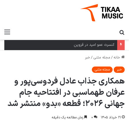
جستجو
منو
برای
کنسرت عمو امید در قزوین
خانه
/
مجله متنی
/
خبر
خبر
مجله متنی
همکاری جذاب عادل فردوسی‌پور و
عرفان طهماسبی در افتتاحیه جام
جهانی ۲۰۲۶؛ قطعه «بدو» منتشر شد
۲۱ خرداد ۱۴۰۵
۰
زمان مطالعه یک دقیقه