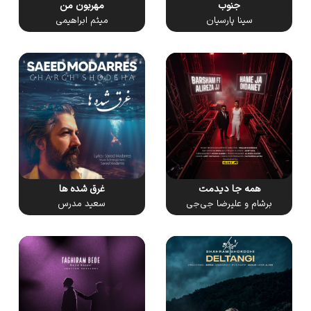
جنوب
مهربون من
سینا پارسیان
میثم ابراهیمی
همه جا دیدمت
غرق شده ها
برشام و علیرضا جی‌جی
سعید مدرس