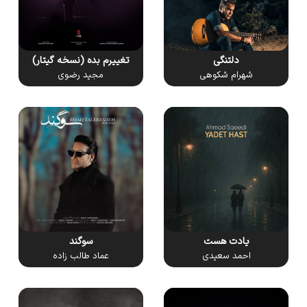
دلتنگی
تغییرم بده (نسخه گیتار)
شهرام شکوهی
مجید رضوی
سوگند
یادت هست
عماد طالب زاده
احمد سعیدی