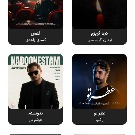
کجا گریزم
قفس
آرمان گرشاسبی
کسری زاهدی
عطر تو
ندونستم
راغب
عرشیاس