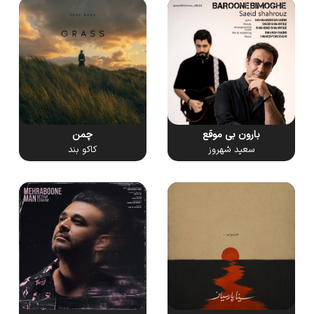
بارون بی موقع
چمن
سعید شهروز
کاکو بند