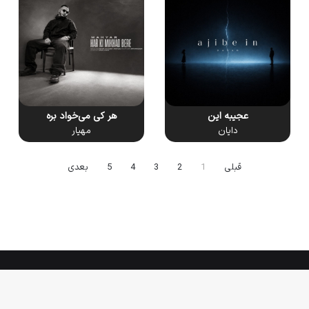
عجیبه این
هر کی می‌خواد بره
دایان
مهیار
قبلی
1
2
3
4
5
بعدی
Tikaa App
© Copyright 2026, All Rights Reserved |