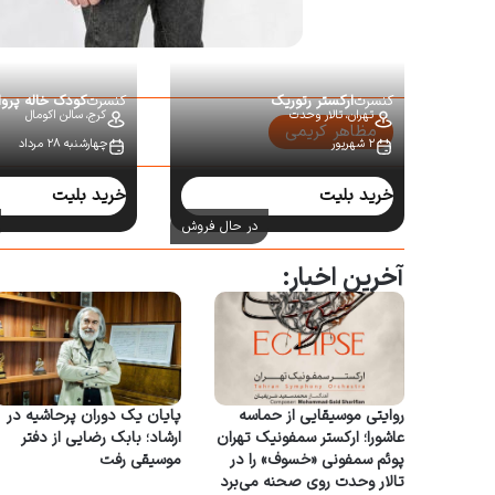
کنسرت
ارکستر رتوریک
کنسرت
کودک خاله پروا
تهران،
تالار وحدت
کرج،
سالن اکومال
مظاهر کریمی
۲ شهریور
چهارشنبه ۲۸ مرداد
سایر کنسرت‌ها:
خرید بلیت
خرید بلیت
در حال فروش
آخرین اخبار:
روایتی موسیقایی از حماسه
پایان یک دوران پرحاشیه در
عاشورا؛ ارکستر سمفونیک تهران
ارشاد؛ بابک رضایی از دفتر
پوئم سمفونی «خسوف» را در
موسیقی رفت
تالار وحدت روی صحنه می‌برد