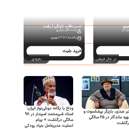
صری
کنسرت
قلب نارنگی | رشت
ل آذر
رشت،
تالار مرکزی
یکشنبه ۱ تا ۲ شهریور
خرید بلیت
در حال فروش
به‌زودی
وداع با یگانه دونلی‌نواز ایران؛
بر عبدی، بازیگر پیشکسوت و
استاد شیرمحمد اسپندار در ۹۸
چهره ماندگار در ۶۵ سالگی
سالگی درگذشت + پیام
رگذشت
تسلیت مدیرعامل بنیاد رودکی