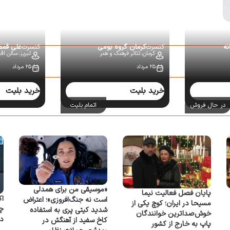
نه
کنسرت
کرمان گروه بومی
کنسرت
علی قم
کرمان،
تئاتر فرهنگ و هنر
تبریز،
سالن اقبا
۲۵ مرداد
۲۵ مرداد
خرید بلیت
خرید بلیت
در حال فروش
اتمام بلیت
«موسیقی من برای همدلی
پایان فصل فعالیت نیما
اک
است نه جنگ‌افروزی»؛ اعتراض
مسیحا در ایران؛ کوچ یکی از
شدید کیتی پری به استفاده
خوش‌صداترین خوانندگان
د
کاخ سفید از آهنگش در
پاپ به خارج از کشور