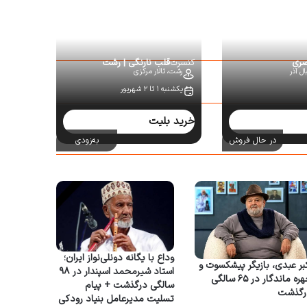
صری
کنسرت
قلب نارنگی | رشت
ل آذر
رشت،
تالار مرکزی
یکشنبه ۱ تا ۲ شهریور
خرید بلیت
در حال فروش
به‌زودی
وداع با یگانه دونلی‌نواز ایران؛
بر عبدی، بازیگر پیشکسوت و
استاد شیرمحمد اسپندار در ۹۸
چهره ماندگار در ۶۵ سالگی
سالگی درگذشت + پیام
رگذشت
تسلیت مدیرعامل بنیاد رودکی