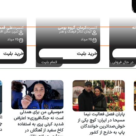
نه
کنسرت
کرمان گروه بومی
کنسرت
علی قم
کرمان،
تئاتر فرهنگ و هنر
تبریز،
سالن اقبا
۲۵ مرداد
۲۵ مرداد
خرید بلیت
خرید بلیت
در حال فروش
اتمام بلیت
«موسیقی من برای همدلی
پایان فصل فعالیت نیما
اک
است نه جنگ‌افروزی»؛ اعتراض
مسیحا در ایران؛ کوچ یکی از
شدید کیتی پری به استفاده
خوش‌صداترین خوانندگان
د
کاخ سفید از آهنگش در
پاپ به خارج از کشور