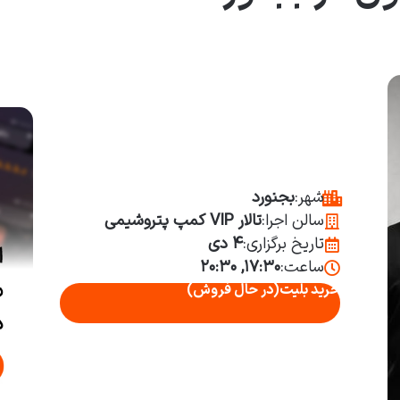
شهر:
بجنورد
سالن اجرا:
تالار VIP کمپ پتروشیمی
تاریخ برگزاری:
۴ دی
ساعت:
۱۷:۳۰, ۲۰:۳۰
خرید بلیت
(در حال فروش)