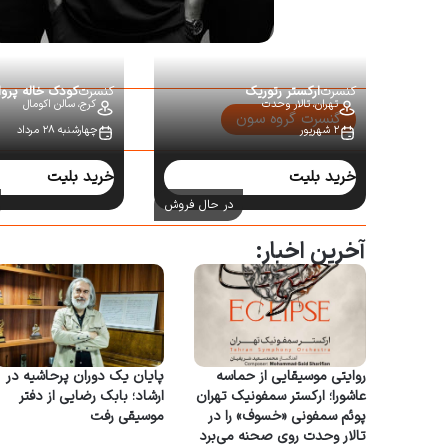
کنسرت
ارکستر رتوریک
کنسرت
کودک خاله پروا
تهران،
تالار وحدت
کرج،
سالن اکومال
گنسرت گروه سون
۲ شهریور
چهارشنبه ۲۸ مرداد
سایر کنسرت‌ها:
خرید بلیت
خرید بلیت
در حال فروش
آخرین اخبار:
روایتی موسیقایی از حماسه
پایان یک دوران پرحاشیه در
عاشورا؛ ارکستر سمفونیک تهران
ارشاد؛ بابک رضایی از دفتر
پوئم سمفونی «خسوف» را در
موسیقی رفت
تالار وحدت روی صحنه می‌برد