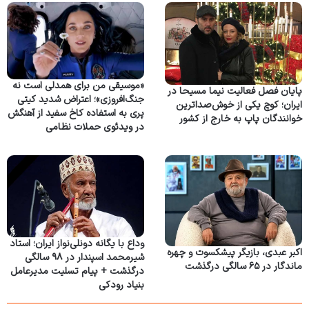
«موسیقی من برای همدلی است نه
پایان فصل فعالیت نیما مسیحا در
جنگ‌افروزی»؛ اعتراض شدید کیتی
ایران؛ کوچ یکی از خوش‌صداترین
پری به استفاده کاخ سفید از آهنگش
خوانندگان پاپ به خارج از کشور
در ویدئوی حملات نظامی
وداع با یگانه دونلی‌نواز ایران؛ استاد
اکبر عبدی، بازیگر پیشکسوت و چهره
شیرمحمد اسپندار در ۹۸ سالگی
ماندگار در ۶۵ سالگی درگذشت
درگذشت + پیام تسلیت مدیرعامل
بنیاد رودکی