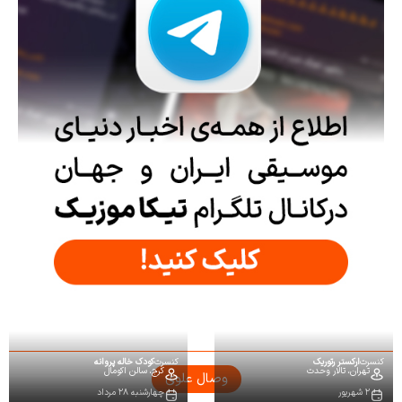
کنسرت
ارکستر رتوریک
کنسرت
کودک خاله پروانه
تهران،
تالار وحدت
کرج،
سالن اکومال
وصال علوی
۲ شهریور
چهارشنبه ۲۸ مرداد