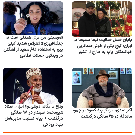
«موسیقی من برای همدلی است نه
پایان فصل فعالیت نیما مسیحا در
جنگ‌افروزی»؛ اعتراض شدید کیتی
ایران؛ کوچ یکی از خوش‌صداترین
پری به استفاده کاخ سفید از آهنگش
خوانندگان پاپ به خارج از کشور
در ویدئوی حملات نظامی
وداع با یگانه دونلی‌نواز ایران؛ استاد
اکبر عبدی، بازیگر پیشکسوت و چهره
شیرمحمد اسپندار در ۹۸ سالگی
ماندگار در ۶۵ سالگی درگذشت
درگذشت + پیام تسلیت مدیرعامل
بنیاد رودکی