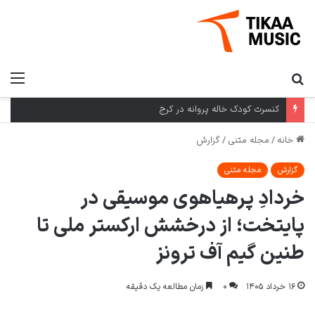
جستجو
منو
برای
کنسرت کودک خاله پروانه در کرج
خانه
/
مجله متنی
/
گزارش
گزارش
مجله متنی
خردادِ پرهیاهوی موسیقی در
پایتخت؛ از درخشش ارکستر ملی تا
طنین گیم آف ترونز
۱۶ خرداد ۱۴۰۵
۰
زمان مطالعه یک دقیقه