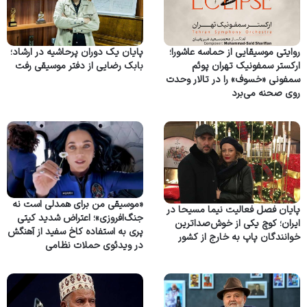
روایتی موسیقایی از حماسه عاشورا؛
پایان یک دوران پرحاشیه در ارشاد؛
ارکستر سمفونیک تهران پوئم
بابک رضایی از دفتر موسیقی رفت
سمفونی «خسوف» را در تالار وحدت
روی صحنه می‌برد
«موسیقی من برای همدلی است نه
پایان فصل فعالیت نیما مسیحا در
جنگ‌افروزی»؛ اعتراض شدید کیتی
ایران؛ کوچ یکی از خوش‌صداترین
پری به استفاده کاخ سفید از آهنگش
خوانندگان پاپ به خارج از کشور
در ویدئوی حملات نظامی