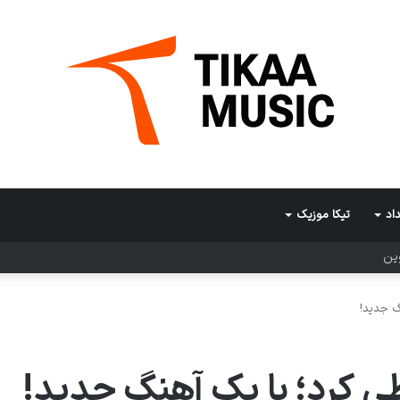
اد
تیکا موزیک
وین
گ جدید!
ی کرد؛ با یک آهنگ جدید!