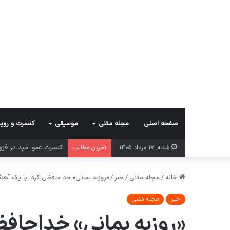
صفحه اصلی
مجله متنی
موسیقی
کنسرت و روید
کنسرت عمو امید در قز
شنبه, ۱۷ مرداد ۱۴۰۵
آخرین مطالب
خانه
/
مجله متنی
/
خبر
/
«روزبه بمانی» خداحافظی کرد؛ با یک آهن
خبر
مجله متنی
«روزبه بمانی» خداحافظ