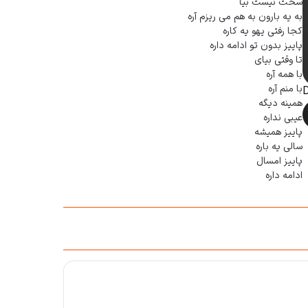
سخت نیست بیا
به یه بارون به هم می ریزم آره
کجا رفتی یهو یه کاره
پاییز بدون تو ادامه داره
تا وقتی بیای
با همه آره
با منم آره
همینه دیگه
عیبی نداره
پاییز همیشه
سالی یه باره
پاییز امسال
ادامه داره