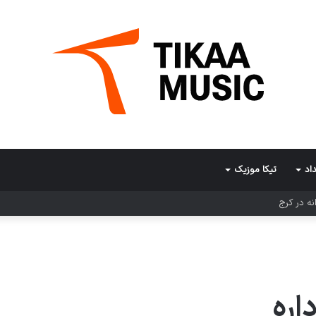
اد
تیکا موزیک
ه در کرج
اره