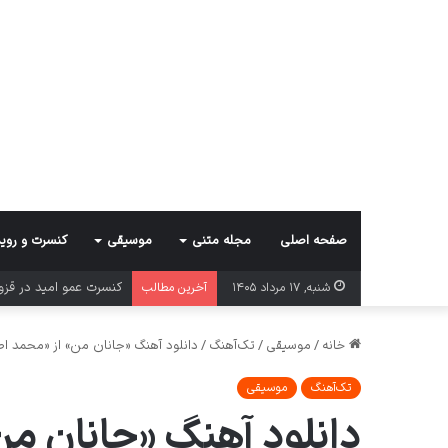
صفحه اصلی
مجله متنی
موسیقی
کنسرت و روید
کنسرت عمو امید در قز
شنبه, ۱۷ مرداد ۱۴۰۵
آخرین مطالب
خانه
/
موسیقی
/
تک‌آهنگ
/
دانلود آهنگ «جانان من» از «محمد اصفهانی» با 
تک‌آهنگ
موسیقی
دانلود آهنگ «جانان من» از «