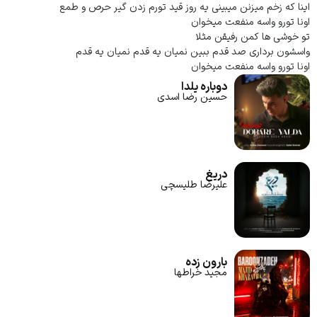
اینا که زخم میزنن میبینی یه روز قید تورم زدن گیر حرص و طمع
اونا تورو واسه منفعت میخوان
تو خوشی ها کمن رفیقن مثلا
واسشون برداری صد قدم ببین نمیان یه قدم نمیان یه قدم
اونا تورو واسه منفعت میخوان
دوباره یلدا
حسین رضا اسدی
دریغ
علیرضا طلیسچی
بارون زده
مجید خراطها