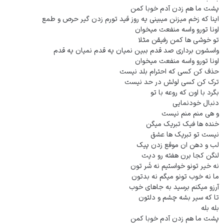
پشت ما هم زدن آدم خوبا کمن
اینا که زخم میزنن میبینی یه روز قید تورم زدن گیر حرص و طمع
اونا تورو واسه منفعت میخوان
تو خوشی ها کمن رفیقن مثلا
واسشون برداری صد قدم ببین نمیان یه قدم نمیان یه قدم
اونا تورو واسه منفعت میخوان
حذف کن کسی که احترام بلد نیست
ترک کن کسی لولش در حد نیست
بگرد با اون که روعه با تو
دنبال خودنمایی
و هی منم منم نیست
خنده ها فیک تبریک میگن
نیست تو تبریک ها عشق
لب و دهن ان موقع زدن پیک
لنگن کجا برن هفته رو دیت
نه خیر تونو خواستیم نه شَر تون
ما نه خوب تونو میگم نه بدتون
آرزو میکنم برسید به جاهای خوب
تا که سیر بشه چشم و دلتون
بله بله
پشت ما هم زدن آدم خوبا کمن