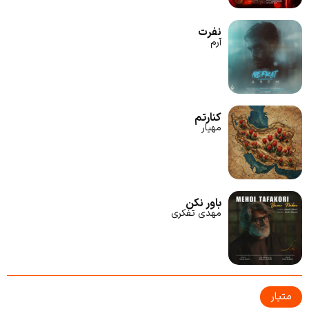
نفرت
آرم
کنارتم
مهیار
باور نکن
مهدی تفکری
متیار