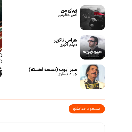
زیبای من
امیر عظیمی
هراس ناگزیر
میثم اکبری
D
O
صبر ایوب (نسخه آهسته)
جواد یساری
مسعود صادقلو