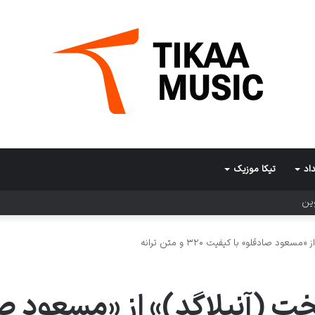
اد
تیکا موزیک
وین
 صادقلو» با کیفیت ۳۲۰ و متن ترانه