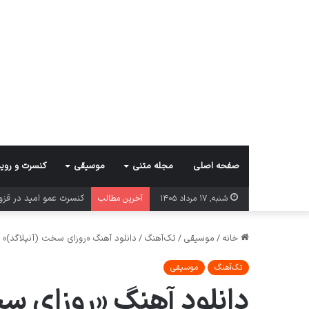
صفحه اصلی
مجله متنی
موسیقی
کنسرت و روید
کنسرت عمو امید در قز
شنبه, ۱۷ مرداد ۱۴۰۵
آخرین مطالب
خانه
/
موسیقی
/
تک‌آهنگ
/
دانلود آهنگ «روزای سخت (آنپلاگد)» از «مسعود
تک‌آهنگ
موسیقی