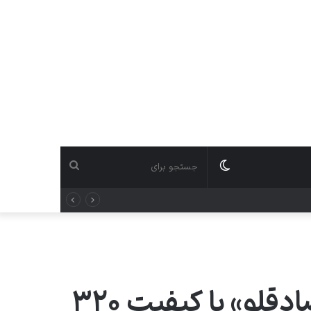
دانلود آهنگ «روزای سخت (آنپلاگد)» از «مسعود صادقلو» با کیفیت ۳۲۰