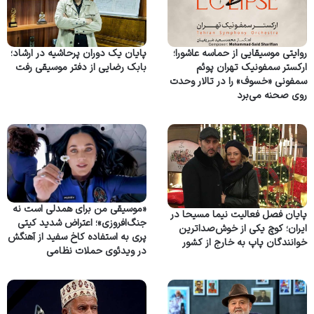
روایتی موسیقایی از حماسه عاشورا؛
پایان یک دوران پرحاشیه در ارشاد؛
ارکستر سمفونیک تهران پوئم
بابک رضایی از دفتر موسیقی رفت
سمفونی «خسوف» را در تالار وحدت
روی صحنه می‌برد
«موسیقی من برای همدلی است نه
پایان فصل فعالیت نیما مسیحا در
جنگ‌افروزی»؛ اعتراض شدید کیتی
ایران؛ کوچ یکی از خوش‌صداترین
پری به استفاده کاخ سفید از آهنگش
خوانندگان پاپ به خارج از کشور
در ویدئوی حملات نظامی