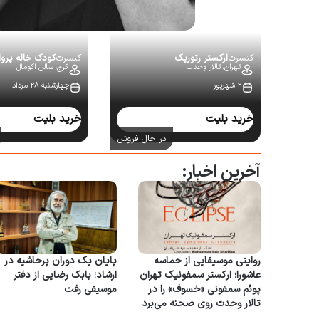
کنسرت
ارکستر رتوریک
کنسرت
کودک خاله پروا
تهران،
تالار وحدت
کرج،
سالن اکومال
۲ شهریور
چهارشنبه ۲۸ مرداد
سایر کنسرت‌ها:
خرید بلیت
خرید بلیت
در حال فروش
آخرین اخبار:
روایتی موسیقایی از حماسه
پایان یک دوران پرحاشیه در
عاشورا؛ ارکستر سمفونیک تهران
ارشاد؛ بابک رضایی از دفتر
پوئم سمفونی «خسوف» را در
موسیقی رفت
تالار وحدت روی صحنه می‌برد