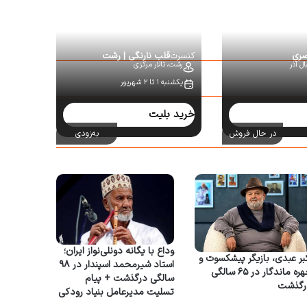
صری
کنسرت
قلب نارنگی | رشت
ل آذر
رشت،
تالار مرکزی
یکشنبه ۱ تا ۲ شهریور
خرید بلیت
در حال فروش
به‌زودی
وداع با یگانه دونلی‌نواز ایران؛
بر عبدی، بازیگر پیشکسوت و
استاد شیرمحمد اسپندار در ۹۸
چهره ماندگار در ۶۵ سالگی
سالگی درگذشت + پیام
رگذشت
تسلیت مدیرعامل بنیاد رودکی