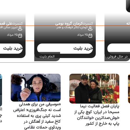
نه
کنسرت
کرمان گروه بومی
کنسرت
علی قم
کرمان،
تئاتر فرهنگ و هنر
تبریز،
سالن اقبا
۲۵ مرداد
۲۵ مرداد
خرید بلیت
خرید بلیت
در حال فروش
اتمام بلیت
«موسیقی من برای همدلی
پایان فصل فعالیت نیما
اک
است نه جنگ‌افروزی»؛ اعتراض
مسیحا در ایران؛ کوچ یکی از
شدید کیتی پری به استفاده
خوش‌صداترین خوانندگان
د
کاخ سفید از آهنگش در
پاپ به خارج از کشور
ویدئوی حملات نظامی