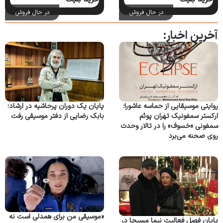
در حال فروش
در حال فروش
آخرین اخبار:
روایتی موسیقایی از حماسه عاشورا؛
پایان یک دوران پرحاشیه در ارشاد؛
ارکستر سمفونیک تهران پوئم
بابک رضایی از دفتر موسیقی رفت
سمفونی «خسوف» را در تالار وحدت
روی صحنه می‌برد
«موسیقی من برای همدلی است نه
پایان فصل فعالیت نیما مسیحا در