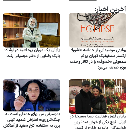
آخرین اخبار:
روایتی موسیقایی از حماسه عاشورا؛
پایان یک دوران پرحاشیه در ارشاد؛
ارکستر سمفونیک تهران پوئم
بابک رضایی از دفتر موسیقی رفت
سمفونی «خسوف» را در تالار وحدت
روی صحنه می‌برد
«موسیقی من برای همدلی است نه
پایان فصل فعالیت نیما مسیحا در
جنگ‌افروزی»؛ اعتراض شدید کیتی
ایران؛ کوچ یکی از خوش‌صداترین
پری به استفاده کاخ سفید از آهنگش
خوانندگان پاپ به خارج از کشور