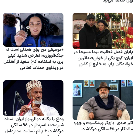
روی صحنه می‌برد
«موسیقی من برای همدلی است نه
پایان فصل فعالیت نیما مسیحا در
جنگ‌افروزی»؛ اعتراض شدید کیتی
ایران؛ کوچ یکی از خوش‌صداترین
پری به استفاده کاخ سفید از آهنگش
خوانندگان پاپ به خارج از کشور
در ویدئوی حملات نظامی
وداع با یگانه دونلی‌نواز ایران؛ استاد
اکبر عبدی، بازیگر پیشکسوت و چهره
شیرمحمد اسپندار در ۹۸ سالگی
ماندگار در ۶۵ سالگی درگذشت
درگذشت + پیام تسلیت مدیرعامل