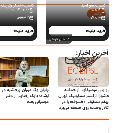
کنسرت
عمو امید
کنسرت
ارکستر رتوریک
قزوین،
تهران،
تالار وحدت
پالس
به زودی
۲ شهریور
سایر کنسرت‌ها:
خرید بلیت
خرید بلیت
در حال فروش
آخرین اخبار:
روایتی موسیقایی از حماسه
پایان یک دوران پرحاشیه در
عاشورا؛ ارکستر سمفونیک تهران
ارشاد؛ بابک رضایی از دفتر
پوئم سمفونی «خسوف» را در
موسیقی رفت
تالار وحدت روی صحنه می‌برد