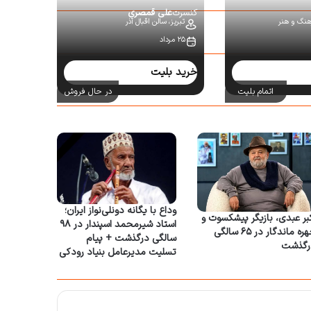
کنسرت
علی قمصری
رهنگ و هنر
تبریز،
سالن اقبال آذر
۲۵ مرداد
خرید بلیت
اتمام بلیت
در حال فروش
وداع با یگانه دونلی‌نواز ایران؛
بر عبدی، بازیگر پیشکسوت و
استاد شیرمحمد اسپندار در ۹۸
چهره ماندگار در ۶۵ سالگی
سالگی درگذشت + پیام
رگذشت
تسلیت مدیرعامل بنیاد رودکی