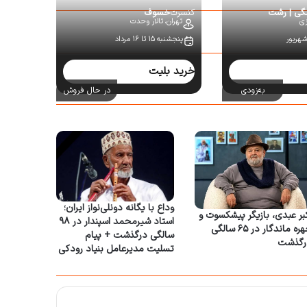
نگی | رشت
کنسرت
خسوف
زی
تهران،
تالار وحدت
پنجشنبه ۱۵ تا ۱۶ مرداد
خرید بلیت
به‌زودی
در حال فروش
وداع با یگانه دونلی‌نواز ایران؛
بر عبدی، بازیگر پیشکسوت و
استاد شیرمحمد اسپندار در ۹۸
چهره ماندگار در ۶۵ سالگی
سالگی درگذشت + پیام
رگذشت
تسلیت مدیرعامل بنیاد رودکی