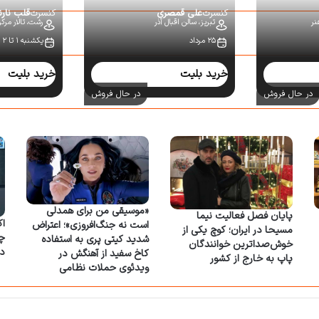
کنسرت
علی قمصری
کنسرت
قلب نار
نر
تبریز،
سالن اقبال آذر
رشت،
تالار مرک
۲۵ مرداد
یکشنبه ۱ تا ۲ شهریور
خرید بلیت
خرید بلیت
در حال فروش
در حال فروش
«موسیقی من برای همدلی
پایان فصل فعالیت نیما
اک
است نه جنگ‌افروزی»؛ اعتراض
مسیحا در ایران؛ کوچ یکی از
شدید کیتی پری به استفاده
خوش‌صداترین خوانندگان
د
کاخ سفید از آهنگش در
پاپ به خارج از کشور
ویدئوی حملات نظامی