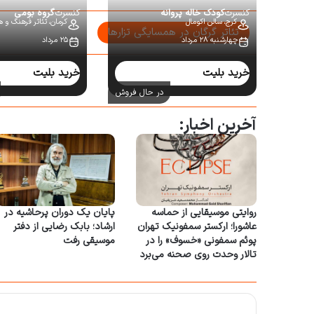
کنسرت
کودک خاله پروانه
کنسرت
گروه بومی
کرج،
سالن اکومال
کرمان،
تئاتر فرهنگ و ه
تئاتر گرگان در همسایگی تزارها
چهارشنبه ۲۸ مرداد
۲۵ مرداد
سایر کنسرت‌ها:
خرید بلیت
خرید بلیت
در حال فروش
آخرین اخبار:
روایتی موسیقایی از حماسه
پایان یک دوران پرحاشیه در
عاشورا؛ ارکستر سمفونیک تهران
ارشاد؛ بابک رضایی از دفتر
پوئم سمفونی «خسوف» را در
موسیقی رفت
تالار وحدت روی صحنه می‌برد