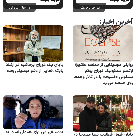
در حال فروش
در حال فروش
آخرین اخبار:
روایتی موسیقایی از حماسه عاشورا؛
پایان یک دوران پرحاشیه در ارشاد؛
ارکستر سمفونیک تهران پوئم
بابک رضایی از دفتر موسیقی رفت
سمفونی «خسوف» را در تالار وحدت
روی صحنه می‌برد
«موسیقی من برای همدلی است نه
پایان فصل فعالیت نیما مسیحا در