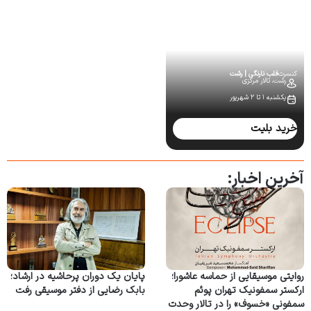
کنسرت
قلب نارنگی | رشت
رشت،
تالار مرکزی
یکشنبه ۱ تا ۲ شهریور
خرید بلیت
آخرین اخبار:
روایتی موسیقایی از حماسه عاشورا؛
پایان یک دوران پرحاشیه در ارشاد؛
ارکستر سمفونیک تهران پوئم
بابک رضایی از دفتر موسیقی رفت
سمفونی «خسوف» را در تالار وحدت