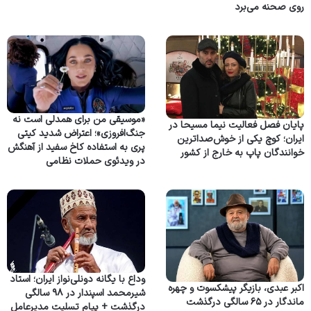
روی صحنه می‌برد
«موسیقی من برای همدلی است نه
پایان فصل فعالیت نیما مسیحا در
جنگ‌افروزی»؛ اعتراض شدید کیتی
ایران؛ کوچ یکی از خوش‌صداترین
پری به استفاده کاخ سفید از آهنگش
خوانندگان پاپ به خارج از کشور
در ویدئوی حملات نظامی
وداع با یگانه دونلی‌نواز ایران؛ استاد
اکبر عبدی، بازیگر پیشکسوت و چهره
شیرمحمد اسپندار در ۹۸ سالگی
ماندگار در ۶۵ سالگی درگذشت
درگذشت + پیام تسلیت مدیرعامل