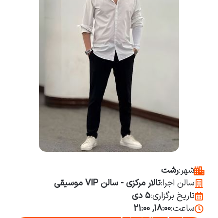
شهر:
رشت
سالن اجرا:
تالار مرکزی - سالن VIP موسیقی
تاریخ برگزاری:
۵ دی
ساعت:
۱۸:۰۰, ۲۱:۰۰