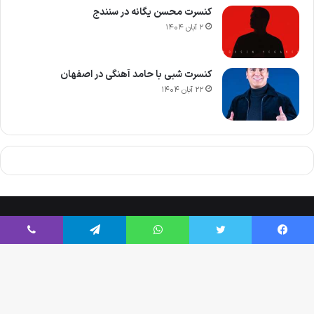
کنسرت محسن یگانه در سنندج
۲ آبان ۱۴۰۴
کنسرت شبی با حامد آهنگی در اصفهان
۲۲ آبان ۱۴۰۴
Tikaa App
© Copyright 2026, All Rights Reserved |
فیسبوک
توییتر
واتس آپ
تلگرام
وایبر
فیسبوک
توییتر
یوتیوب
اینستاگرام
Telegram
Eitaa
Bale
دکم