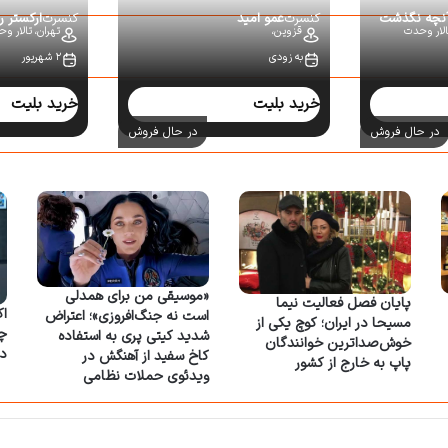
آنچه نگذشت
کنسرت
عمو امید
کنسرت
ارکستر ر
الار وحدت
قزوین،
تهران،
تالار و
به زودی
۲ شهریور
خرید بلیت
خرید بلیت
در حال فروش
در حال فروش
«موسیقی من برای همدلی
پایان فصل فعالیت نیما
اک
است نه جنگ‌افروزی»؛ اعتراض
مسیحا در ایران؛ کوچ یکی از
شدید کیتی پری به استفاده
خوش‌صداترین خوانندگان
د
کاخ سفید از آهنگش در
پاپ به خارج از کشور
ویدئوی حملات نظامی