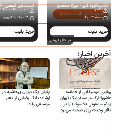
کنسرت
گروه کایر - میرکا محمدی
کنسرت
علی قمصری - 
بابلسر،
نشانی: خیابان حافظ،
ت
جزیره کیش امید حاجیلی
جمعه۳۰ مرداد
۳۰ مرداد / ۱ شهریور
سایر کنسرت‌ها:
خرید بلیت
خرید بلیت
در حال فروش
آخرین اخبار:
روایتی موسیقایی از حماسه
پایان یک دوران پرحاشیه در
عاشورا؛ ارکستر سمفونیک تهران
ارشاد؛ بابک رضایی از دفتر
پوئم سمفونی «خسوف» را در
موسیقی رفت
تالار وحدت روی صحنه می‌برد