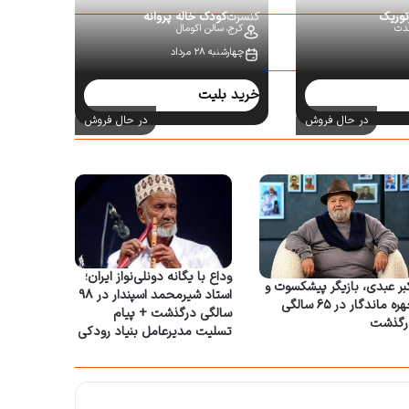
توریک
کنسرت
کودک خاله پروانه
حدت
کرج،
سالن اکومال
چهارشنبه ۲۸ مرداد
خرید بلیت
در حال فروش
در حال فروش
وداع با یگانه دونلی‌نواز ایران؛
بر عبدی، بازیگر پیشکسوت و
استاد شیرمحمد اسپندار در ۹۸
چهره ماندگار در ۶۵ سالگی
سالگی درگذشت + پیام
رگذشت
تسلیت مدیرعامل بنیاد رودکی