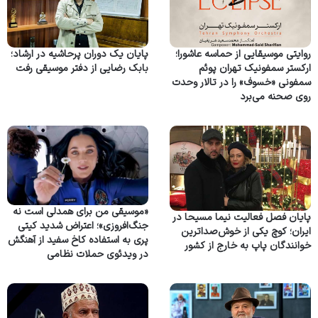
روایتی موسیقایی از حماسه عاشورا؛
پایان یک دوران پرحاشیه در ارشاد؛
ارکستر سمفونیک تهران پوئم
بابک رضایی از دفتر موسیقی رفت
سمفونی «خسوف» را در تالار وحدت
روی صحنه می‌برد
«موسیقی من برای همدلی است نه
پایان فصل فعالیت نیما مسیحا در
جنگ‌افروزی»؛ اعتراض شدید کیتی
ایران؛ کوچ یکی از خوش‌صداترین
پری به استفاده کاخ سفید از آهنگش
خوانندگان پاپ به خارج از کشور
در ویدئوی حملات نظامی