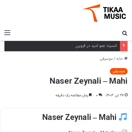
جستجو
منو
برای
کنسرت عمو امید در قزوین
خانه
/
موسیقی
موسیقی
Naser Zeynali – Mahi
۲۷ تیر ۱۴۰۴
۰
زمان مطالعه یک دقیقه
Naser Zeynali – Mahi