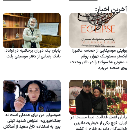
آخرین اخبار:
روایتی موسیقایی از حماسه عاشورا؛
پایان یک دوران پرحاشیه در ارشاد؛
ارکستر سمفونیک تهران پوئم
بابک رضایی از دفتر موسیقی رفت
سمفونی «خسوف» را در تالار وحدت
روی صحنه می‌برد
«موسیقی من برای همدلی است نه
پایان فصل فعالیت نیما مسیحا در
جنگ‌افروزی»؛ اعتراض شدید کیتی
ایران؛ کوچ یکی از خوش‌صداترین
پری به استفاده کاخ سفید از آهنگش
خوانندگان پاپ به خارج از کشور