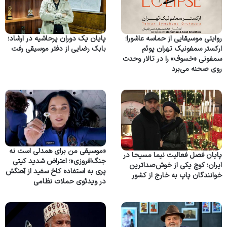
روایتی موسیقایی از حماسه عاشورا؛
پایان یک دوران پرحاشیه در ارشاد؛
ارکستر سمفونیک تهران پوئم
بابک رضایی از دفتر موسیقی رفت
سمفونی «خسوف» را در تالار وحدت
روی صحنه می‌برد
«موسیقی من برای همدلی است نه
پایان فصل فعالیت نیما مسیحا در
جنگ‌افروزی»؛ اعتراض شدید کیتی
ایران؛ کوچ یکی از خوش‌صداترین
پری به استفاده کاخ سفید از آهنگش
خوانندگان پاپ به خارج از کشور
در ویدئوی حملات نظامی