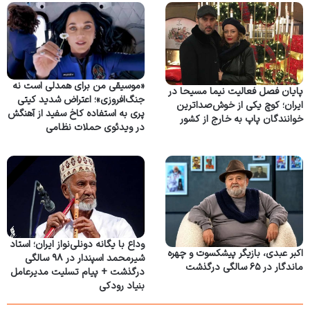
«موسیقی من برای همدلی است نه
پایان فصل فعالیت نیما مسیحا در
جنگ‌افروزی»؛ اعتراض شدید کیتی
ایران؛ کوچ یکی از خوش‌صداترین
پری به استفاده کاخ سفید از آهنگش
خوانندگان پاپ به خارج از کشور
در ویدئوی حملات نظامی
وداع با یگانه دونلی‌نواز ایران؛ استاد
اکبر عبدی، بازیگر پیشکسوت و چهره
شیرمحمد اسپندار در ۹۸ سالگی
ماندگار در ۶۵ سالگی درگذشت
درگذشت + پیام تسلیت مدیرعامل
بنیاد رودکی