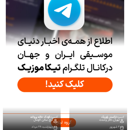
کنسرت
ارکستر رتوریک
کنسرت
کودک خاله پروانه
تهران،
تالار وحدت
کرج،
سالن اکومال
گروه لیان
۲ شهریور
چهارشنبه ۲۸ مرداد