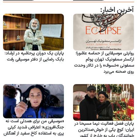
آخرین اخبار:
روایتی موسیقایی از حماسه عاشورا؛
پایان یک دوران پرحاشیه در ارشاد؛
ارکستر سمفونیک تهران پوئم
بابک رضایی از دفتر موسیقی رفت
سمفونی «خسوف» را در تالار وحدت
روی صحنه می‌برد
«موسیقی من برای همدلی است نه
پایان فصل فعالیت نیما مسیحا در
جنگ‌افروزی»؛ اعتراض شدید کیتی
ایران؛ کوچ یکی از خوش‌صداترین
پری به استفاده کاخ سفید از آهنگش
خوانندگان پاپ به خارج از کشور