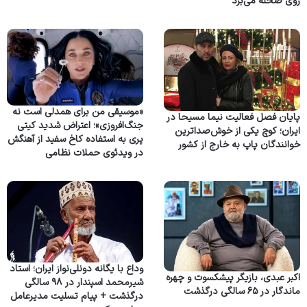
روی صحنه می‌برد
«موسیقی من برای همدلی است نه
پایان فصل فعالیت نیما مسیحا در
جنگ‌افروزی»؛ اعتراض شدید کیتی
ایران؛ کوچ یکی از خوش‌صداترین
پری به استفاده کاخ سفید از آهنگش
خوانندگان پاپ به خارج از کشور
در ویدئوی حملات نظامی
وداع با یگانه دونلی‌نواز ایران؛ استاد
اکبر عبدی، بازیگر پیشکسوت و چهره
شیرمحمد اسپندار در ۹۸ سالگی
ماندگار در ۶۵ سالگی درگذشت
درگذشت + پیام تسلیت مدیرعامل