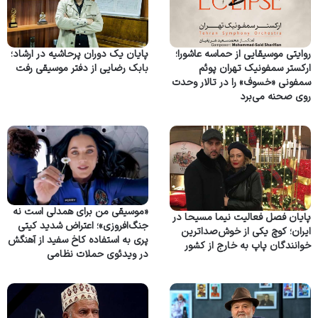
روایتی موسیقایی از حماسه عاشورا؛
پایان یک دوران پرحاشیه در ارشاد؛
ارکستر سمفونیک تهران پوئم
بابک رضایی از دفتر موسیقی رفت
سمفونی «خسوف» را در تالار وحدت
روی صحنه می‌برد
«موسیقی من برای همدلی است نه
پایان فصل فعالیت نیما مسیحا در
جنگ‌افروزی»؛ اعتراض شدید کیتی
ایران؛ کوچ یکی از خوش‌صداترین
پری به استفاده کاخ سفید از آهنگش
خوانندگان پاپ به خارج از کشور
در ویدئوی حملات نظامی