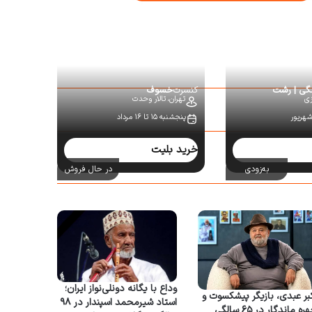
نگی | رشت
کنسرت
خسوف
زی
تهران،
تالار وحدت
پنجشنبه ۱۵ تا ۱۶ مرداد
خرید بلیت
به‌زودی
در حال فروش
وداع با یگانه دونلی‌نواز ایران؛
بر عبدی، بازیگر پیشکسوت و
استاد شیرمحمد اسپندار در ۹۸
چهره ماندگار در ۶۵ سالگی