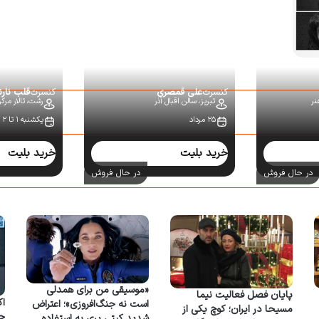
کنسرت
علی قمصری
کنسرت
قلب نار
نر
تبریز،
سالن اقبال آذر
رشت،
تالار مرک
۲۵ مرداد
یکشنبه ۱ تا ۲ شهریور
خرید بلیت
خرید بلیت
در حال فروش
در حال فروش
«موسیقی من برای همدلی
پایان فصل فعالیت نیما
اک
است نه جنگ‌افروزی»؛ اعتراض
مسیحا در ایران؛ کوچ یکی از
شدید کیتی پری به استفاده