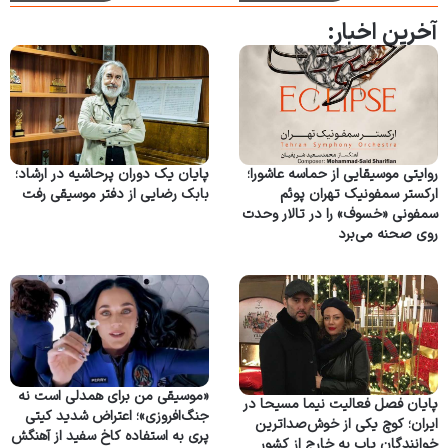
آخرین اخبار:
روایتی موسیقایی از حماسه عاشورا؛
پایان یک دوران پرحاشیه در ارشاد؛
ارکستر سمفونیک تهران پوئم
بابک رضایی از دفتر موسیقی رفت
سمفونی «خسوف» را در تالار وحدت
روی صحنه می‌برد
«موسیقی من برای همدلی است نه
پایان فصل فعالیت نیما مسیحا در
جنگ‌افروزی»؛ اعتراض شدید کیتی
ایران؛ کوچ یکی از خوش‌صداترین
پری به استفاده کاخ سفید از آهنگش
خوانندگان پاپ به خارج از کشور