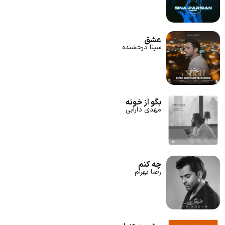
عشق
سینا درخشنده
بگو از خونه
مهدی دارابی
چه کنم
رضا بهرام