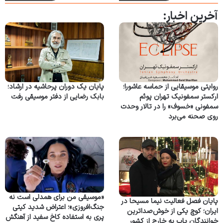
آخرین اخبار:
روایتی موسیقایی از حماسه عاشورا؛
پایان یک دوران پرحاشیه در ارشاد؛
ارکستر سمفونیک تهران پوئم
بابک رضایی از دفتر موسیقی رفت
سمفونی «خسوف» را در تالار وحدت
روی صحنه می‌برد
«موسیقی من برای همدلی است نه
پایان فصل فعالیت نیما مسیحا در
جنگ‌افروزی»؛ اعتراض شدید کیتی
ایران؛ کوچ یکی از خوش‌صداترین
پری به استفاده کاخ سفید از آهنگش
خوانندگان پاپ به خارج از کشور