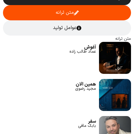
متن ترانه
عوامل تولید
متن ترانه
آغوش
عماد طالب زاده
همین الان
مجید رضوی
سفر
بابک مافی