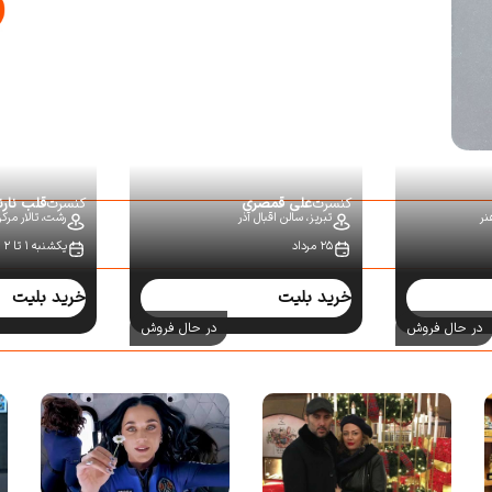
کنسرت
علی قمصری
کنسرت
قلب نار
نر
تبریز،
سالن اقبال آذر
رشت،
تالار مرک
۲۵ مرداد
یکشنبه ۱ تا ۲ شهریور
خرید بلیت
خرید بلیت
در حال فروش
در حال فروش