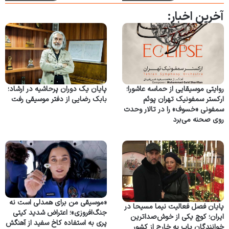
آخرین اخبار:
روایتی موسیقایی از حماسه عاشورا؛
پایان یک دوران پرحاشیه در ارشاد؛
ارکستر سمفونیک تهران پوئم
بابک رضایی از دفتر موسیقی رفت
سمفونی «خسوف» را در تالار وحدت
روی صحنه می‌برد
«موسیقی من برای همدلی است نه
پایان فصل فعالیت نیما مسیحا در
جنگ‌افروزی»؛ اعتراض شدید کیتی
ایران؛ کوچ یکی از خوش‌صداترین
پری به استفاده کاخ سفید از آهنگش
خوانندگان پاپ به خارج از کشور