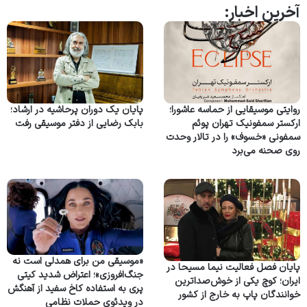
آخرین اخبار:
روایتی موسیقایی از حماسه عاشورا؛
پایان یک دوران پرحاشیه در ارشاد؛
ارکستر سمفونیک تهران پوئم
بابک رضایی از دفتر موسیقی رفت
سمفونی «خسوف» را در تالار وحدت
روی صحنه می‌برد
«موسیقی من برای همدلی است نه
پایان فصل فعالیت نیما مسیحا در
جنگ‌افروزی»؛ اعتراض شدید کیتی
ایران؛ کوچ یکی از خوش‌صداترین
پری به استفاده کاخ سفید از آهنگش
خوانندگان پاپ به خارج از کشور
در ویدئوی حملات نظامی