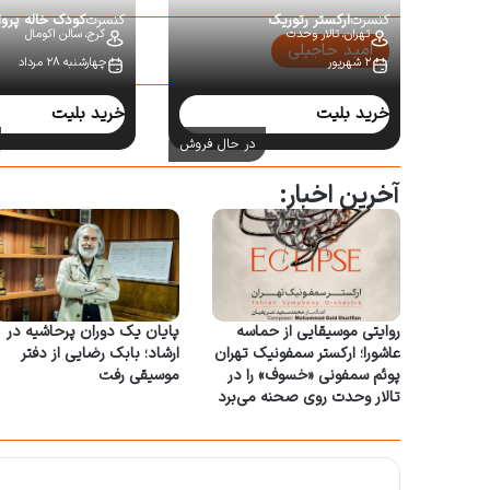
کنسرت
ارکستر رتوریک
کنسرت
کودک خاله پروا
تهران،
تالار وحدت
کرج،
سالن اکومال
امید حاجیلی
۲ شهریور
چهارشنبه ۲۸ مرداد
سایر کنسرت‌ها:
خرید بلیت
خرید بلیت
در حال فروش
آخرین اخبار:
روایتی موسیقایی از حماسه
پایان یک دوران پرحاشیه در
عاشورا؛ ارکستر سمفونیک تهران
ارشاد؛ بابک رضایی از دفتر
پوئم سمفونی «خسوف» را در
موسیقی رفت
تالار وحدت روی صحنه می‌برد