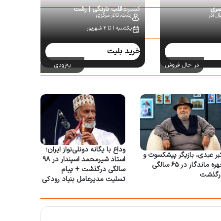
صری
کنسرت
قلب نارنگی | رشت
ل آذر
رشت،
تالار مرکزی
یکشنبه ۱ تا ۲ شهریور
خرید بلیت
در حال فروش
به‌زودی
وداع با یگانه دونلی‌نواز ایران؛
بر عبدی، بازیگر پیشکسوت و
استاد شیرمحمد اسپندار در ۹۸
چهره ماندگار در ۶۵ سالگی
سالگی درگذشت + پیام
رگذشت
تسلیت مدیرعامل بنیاد رودکی