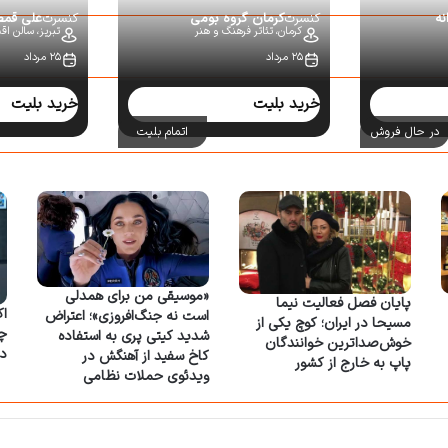
نه
کنسرت
کرمان گروه بومی
کنسرت
علی قم
کرمان،
تئاتر فرهنگ و هنر
تبریز،
سالن اقبا
۲۵ مرداد
۲۵ مرداد
خرید بلیت
خرید بلیت
در حال فروش
اتمام بلیت
«موسیقی من برای همدلی
پایان فصل فعالیت نیما
اک
است نه جنگ‌افروزی»؛ اعتراض
مسیحا در ایران؛ کوچ یکی از
شدید کیتی پری به استفاده
خوش‌صداترین خوانندگان
د
کاخ سفید از آهنگش در
پاپ به خارج از کشور
ویدئوی حملات نظامی