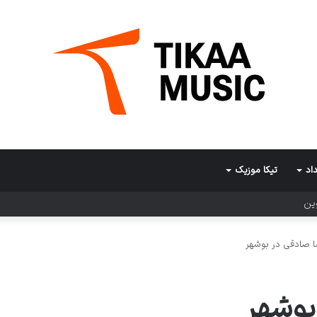
اد
تیکا موزیک
وین
 صادقی در بوشهر
بوشهر