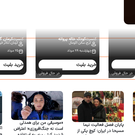
کنسرت
کودک خاله پروانه
کنسرت
کرمان گ
کرج،
سالن اکومال
کرمان،
تئاتر ف
چهارشنبه ۲۸ مرداد
۲۵ مرداد
خرید بلیت
خرید بلیت
در حال فروش
در حال فروش
«موسیقی من برای همدلی
پایان فصل فعالیت نیما
اک
است نه جنگ‌افروزی»؛ اعتراض
مسیحا در ایران؛ کوچ یکی از
شدید کیتی پری به استفاده