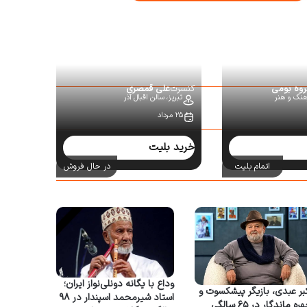
روه بومی
کنسرت
علی قمصری
رهنگ و هنر
تبریز،
سالن اقبال آذر
۲۵ مرداد
خرید بلیت
اتمام بلیت
در حال فروش
وداع با یگانه دونلی‌نواز ایران؛
بر عبدی، بازیگر پیشکسوت و
استاد شیرمحمد اسپندار در ۹۸
چهره ماندگار در ۶۵ سالگی