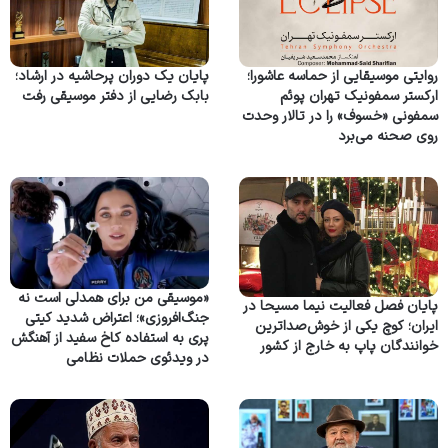
روایتی موسیقایی از حماسه عاشورا؛
پایان یک دوران پرحاشیه در ارشاد؛
ارکستر سمفونیک تهران پوئم
بابک رضایی از دفتر موسیقی رفت
سمفونی «خسوف» را در تالار وحدت
روی صحنه می‌برد
«موسیقی من برای همدلی است نه
پایان فصل فعالیت نیما مسیحا در
جنگ‌افروزی»؛ اعتراض شدید کیتی
ایران؛ کوچ یکی از خوش‌صداترین
پری به استفاده کاخ سفید از آهنگش
خوانندگان پاپ به خارج از کشور
در ویدئوی حملات نظامی