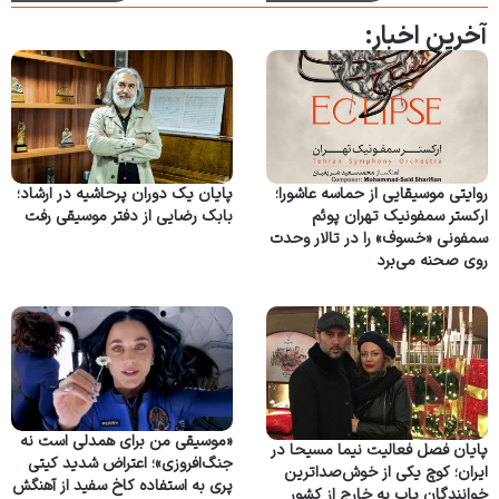
آخرین اخبار:
روایتی موسیقایی از حماسه عاشورا؛
پایان یک دوران پرحاشیه در ارشاد؛
ارکستر سمفونیک تهران پوئم
بابک رضایی از دفتر موسیقی رفت
سمفونی «خسوف» را در تالار وحدت
روی صحنه می‌برد
«موسیقی من برای همدلی است نه
پایان فصل فعالیت نیما مسیحا در
جنگ‌افروزی»؛ اعتراض شدید کیتی
ایران؛ کوچ یکی از خوش‌صداترین
پری به استفاده کاخ سفید از آهنگش
خوانندگان پاپ به خارج از کشور