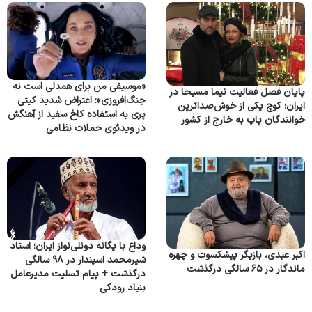
«موسیقی من برای همدلی است نه
پایان فصل فعالیت نیما مسیحا در
جنگ‌افروزی»؛ اعتراض شدید کیتی
ایران؛ کوچ یکی از خوش‌صداترین
پری به استفاده کاخ سفید از آهنگش
خوانندگان پاپ به خارج از کشور
در ویدئوی حملات نظامی
وداع با یگانه دونلی‌نواز ایران؛ استاد
اکبر عبدی، بازیگر پیشکسوت و چهره
شیرمحمد اسپندار در ۹۸ سالگی
ماندگار در ۶۵ سالگی درگذشت
درگذشت + پیام تسلیت مدیرعامل
بنیاد رودکی