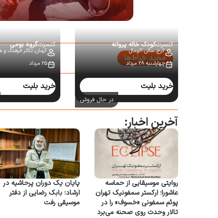
کنسرت
کودک خاله پروانه
کنسرت
گروه بومی
کرج،
سالن اکومال
کرمان،
تئاتر فرهنگ و ه
مجید خراط‌ها
چهارشنبه ۲۸ مرداد
۲۵ مرداد
سایر کنسرت‌ها:
خرید بلیت
خرید بلیت
در حال فروش
آخرین اخبار:
روایتی موسیقایی از حماسه
پایان یک دوران پرحاشیه در
عاشورا؛ ارکستر سمفونیک تهران
ارشاد؛ بابک رضایی از دفتر
پوئم سمفونی «خسوف» را در
موسیقی رفت
تالار وحدت روی صحنه می‌برد