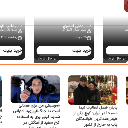
کنسرت
علی قمصری
کنسرت
قلب نار
نر
تبریز،
سالن اقبال آذر
رشت،
تالار مرک
۲۵ مرداد
یکشنبه ۱ تا ۲ شهریور
خرید بلیت
خرید بلیت
در حال فروش
در حال فروش
«موسیقی من برای همدلی
پایان فصل فعالیت نیما
اک
است نه جنگ‌افروزی»؛ اعتراض
مسیحا در ایران؛ کوچ یکی از
شدید کیتی پری به استفاده
خوش‌صداترین خوانندگان
د
کاخ سفید از آهنگش در
پاپ به خارج از کشور