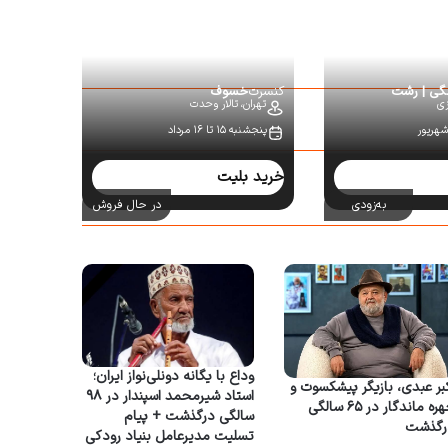
نگی | رشت
کنسرت
خسوف
زی
تهران،
تالار وحدت
پنجشنبه ۱۵ تا ۱۶ مرداد
خرید بلیت
به‌زودی
در حال فروش
وداع با یگانه دونلی‌نواز ایران؛
بر عبدی، بازیگر پیشکسوت و
استاد شیرمحمد اسپندار در ۹۸
چهره ماندگار در ۶۵ سالگی
سالگی درگذشت + پیام
رگذشت
تسلیت مدیرعامل بنیاد رودکی