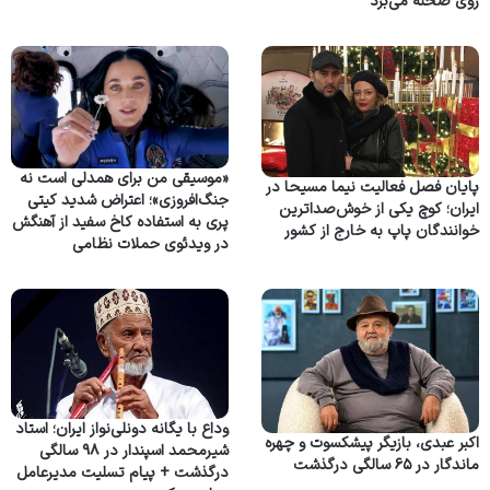
روی صحنه می‌برد
«موسیقی من برای همدلی است نه
پایان فصل فعالیت نیما مسیحا در
جنگ‌افروزی»؛ اعتراض شدید کیتی
ایران؛ کوچ یکی از خوش‌صداترین
پری به استفاده کاخ سفید از آهنگش
خوانندگان پاپ به خارج از کشور
در ویدئوی حملات نظامی
وداع با یگانه دونلی‌نواز ایران؛ استاد
اکبر عبدی، بازیگر پیشکسوت و چهره
شیرمحمد اسپندار در ۹۸ سالگی
ماندگار در ۶۵ سالگی درگذشت
درگذشت + پیام تسلیت مدیرعامل