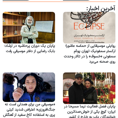
آخرین اخبار:
روایتی موسیقایی از حماسه عاشورا؛
پایان یک دوران پرحاشیه در ارشاد؛
ارکستر سمفونیک تهران پوئم
بابک رضایی از دفتر موسیقی رفت
سمفونی «خسوف» را در تالار وحدت
روی صحنه می‌برد
«موسیقی من برای همدلی است نه
پایان فصل فعالیت نیما مسیحا در
جنگ‌افروزی»؛ اعتراض شدید کیتی
ایران؛ کوچ یکی از خوش‌صداترین
پری به استفاده کاخ سفید از آهنگش
خوانندگان پاپ به خارج از کشور